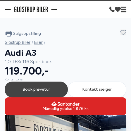
Salgsopstilling
Glostrup Biler
/
Biler
/
Audi A3
1,0 TFSi 116 Sportback
119.700,-
Kontantpris
Book prøvetur
Kontakt sælger
Månedlig ydelse
1.876
kr.