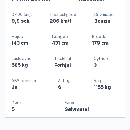
0-100 km/t
Tophastighed
Drivmiddel
9,9 sek
206 km/t
Benzin
Højde
Længde
Bredde
143 cm
431 cm
179 cm
Lasteevne
Trækhjul
Cylindre
585 kg
Forhjul
3
ABS bremser
Airbags
Vægt
Ja
6
1155 kg
Døre
Farve
5
Sølvmetal