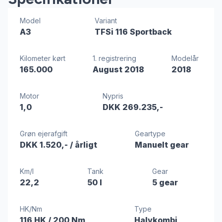
Model
Variant
A3
TFSi 116 Sportback
Kilometer kørt
1. registrering
Modelår
165.000
August 2018
2018
Motor
Nypris
1,0
DKK 269.235,-
Grøn ejerafgift
Geartype
DKK 1.520,-
/ årligt
Manuelt gear
Km/l
Tank
Gear
22,2
50 l
5 gear
HK/Nm
Type
116 HK
/ 200 Nm
Halvkombi