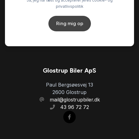
Ja, jeg har læst og accepterer jeres cookie- og
privatlivspolitik
Ring mig op
Glostrup Biler ApS
Paul Bergsøesvej 13
2600 Glostrup
mail@glostrupbiler.dk
43 96 72 72