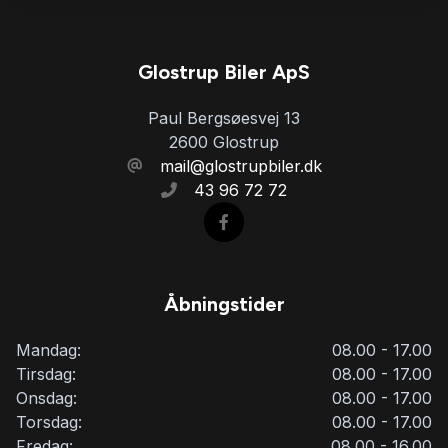
Kørecomputer
Læderrat
Glostrup Biler ApS
Paul Bergsøesvej 13
Musikstreaming via bluetooth
2600 Glostrup
mail@glostrupbiler.dk
43 96 72 72
Navigation
Parkeringssensor bagved
Åbningstider
Parkeringssensor foran
Mandag:
08.00 - 17.00
Tirsdag:
08.00 - 17.00
Servostyring
Onsdag:
08.00 - 17.00
Torsdag:
08.00 - 17.00
Fredag:
08.00 - 16.00