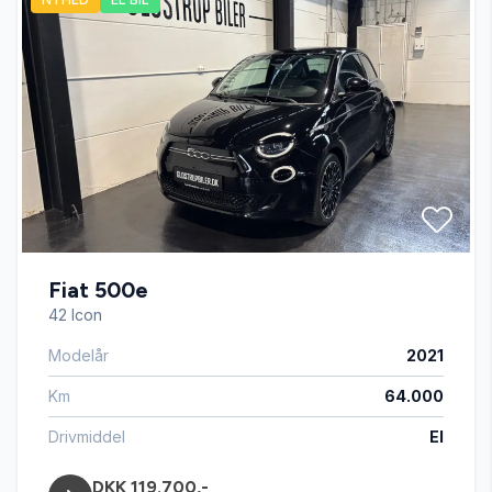
Automatisk lys
Blind vinkel detektion
Bluetooth
Buet lys
Fiat 500e
Delvis lædersæder
42 Icon
Modelår
2021
Digitalt cockpit
Km
64.000
Dæktryksystem
Drivmiddel
El
DKK 119.700,-