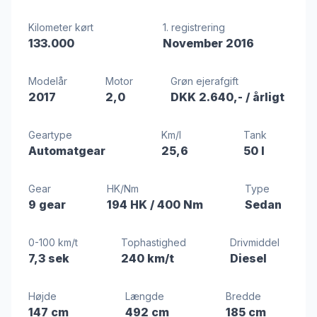
Kilometer kørt
1. registrering
133.000
November 2016
Modelår
Motor
Grøn ejerafgift
2017
2,0
DKK 2.640,-
/ årligt
Geartype
Km/l
Tank
Automatgear
25,6
50 l
Gear
HK/Nm
Type
9 gear
194 HK
/ 400 Nm
Sedan
0-100 km/t
Tophastighed
Drivmiddel
7,3 sek
240 km/t
Diesel
Højde
Længde
Bredde
147 cm
492 cm
185 cm