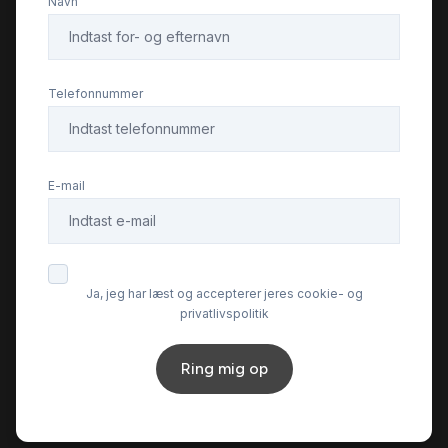
Navn
Fuld LED forlygter
Fuldautomatisk klimaanlæg
Telefonnummer
Head-Up Display
E-mail
Højdejusterbare forsæder
Infocenter
Ja, jeg har læst og accepterer jeres cookie- og
privatlivspolitik
Isofix
Ring mig op
Kamera 360 grader