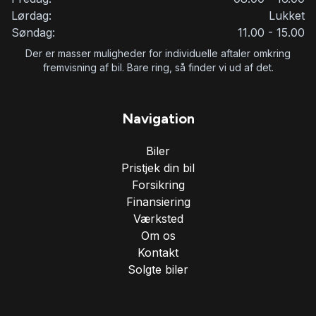
Skiltegenkendelse
Lørdag:
Lukket
Søndag:
11.00 - 15.00
Splitbagsæder
Der er masser muligheder for individuelle aftaler omkring
fremvisning af bil. Bare ring, så finder vi ud af det.
Startspærre
Navigation
Sædevarme
Biler
Pristjek din bil
Træthedsregistrering
Forsikring
Finansiering
Værksted
USB tilslutning
Om os
Kontakt
Solgte biler