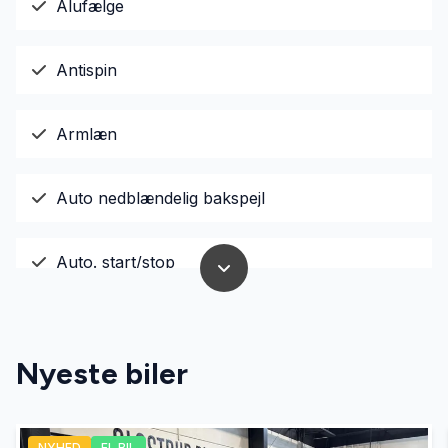
Alufælge
Antispin
Armlæn
Auto nedblændelig bakspejl
Auto. start/stop
Automatgear
Nyeste biler
Automatisk fjernlys
NYHED
EL BIL