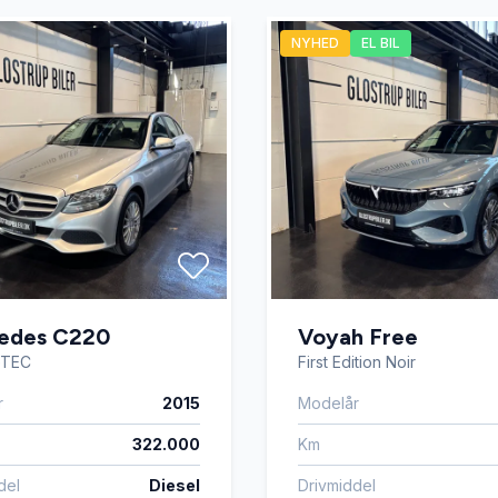
NYHED
EL BIL
edes C220
Voyah Free
eTEC
First Edition Noir
r
2015
Modelår
322.000
Km
del
Diesel
Drivmiddel