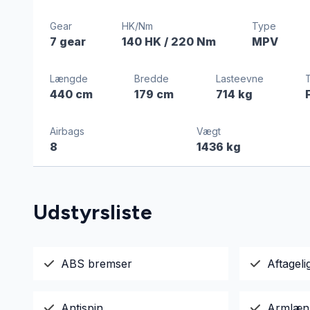
Gear
HK/Nm
Type
7 gear
140 HK
/ 220 Nm
MPV
Længde
Bredde
Lasteevne
440 cm
179 cm
714 kg
Airbags
Vægt
8
1436 kg
Udstyrsliste
ABS bremser
Aftagel
Antispin
Armlæn