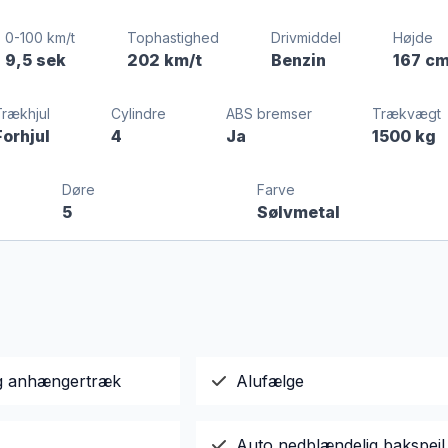
0-100 km/t
Tophastighed
Drivmiddel
Højde
9,5 sek
202 km/t
Benzin
167 c
Trækhjul
Cylindre
ABS bremser
Trækvægt
Forhjul
4
Ja
1500 kg
Døre
Farve
5
Sølvmetal
ig anhængertræk
Alufælge
Auto nedblændelig bakspejl