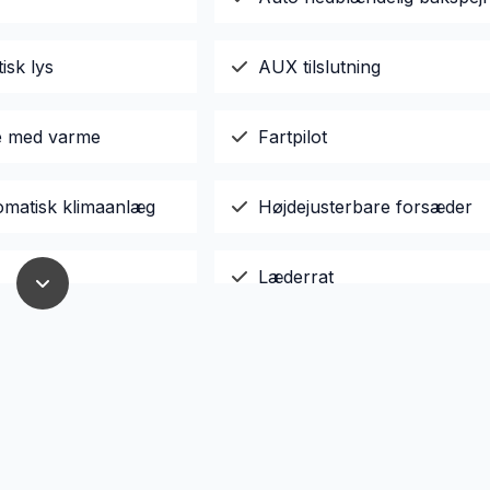
isk lys
AUX tilslutning
le med varme
Fartpilot
omatisk klimaanlæg
Højdejusterbare forsæder
Læderrat
yring
Splitbagsæder
er
Sædevarme
ruder
USB tilslutning