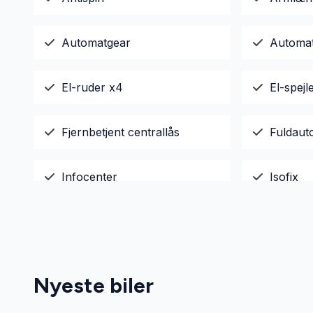
Automatgear
Automat
El-ruder x4
El-spej
Fjernbetjent centrallås
Fuldaut
Infocenter
Isofix
Parkeringssensor bagved
Servost
Startspærre
Stofsæd
Nyeste biler
Tagræling
Tonede 