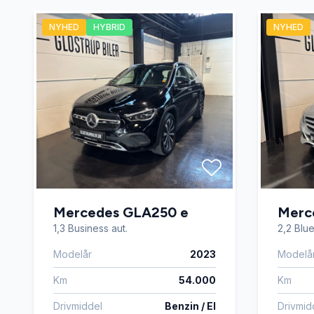
NYHED
HYBRID
NYHED
Mercedes GLA250 e
Merc
1,3 Business aut.
2,2 Blu
Modelår
2023
Modelå
Km
54.000
Km
Drivmiddel
Benzin / El
Drivmid