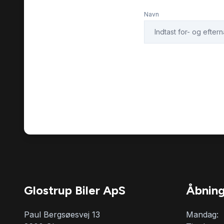
Navn
Glostrup Biler ApS
Åbning
Paul Bergsøesvej 13
Mandag: