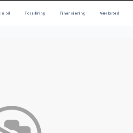
in bil
Forsikring
Finansiering
Værksted