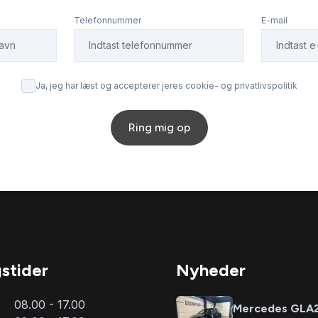
Telefonnummer
E-mail
Ja, jeg har læst og accepterer jeres cookie- og privatlivspolitik
Ring mig op
stider
Nyheder
08.00 - 17.00
Mercedes GLA