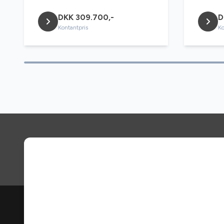
DKK 309.700,-
D
Kontantpris
Ko