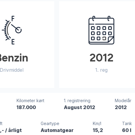
Benzin
2012
Drivmiddel
1. reg
Kilometer kørt
1. registrering
Modelår
187.000
August 2012
2012
ft
Geartype
Km/l
Tank
,-
/ årligt
Automatgear
15,2
60 l