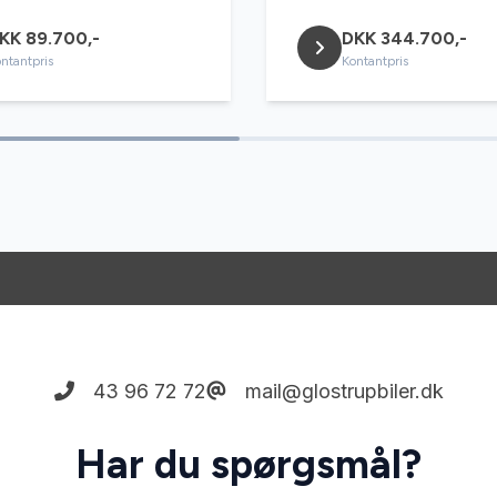
KK 89.700,-
DKK 344.700,-
ntantpris
Kontantpris
43 96 72 72
mail@glostrupbiler.dk
Har du spørgsmål?