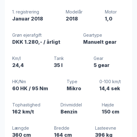
1. registrering
Modelår
Motor
Januar 2018
2018
1,0
Grøn ejerafgift
Geartype
DKK 1.280,-
/ årligt
Manuelt gear
Km/l
Tank
Gear
24,4
35 l
5 gear
HK/Nm
Type
0-100 km/t
60 HK
/ 95 Nm
Mikro
14,4 sek
Tophastighed
Drivmiddel
Højde
162 km/t
Benzin
150 cm
Længde
Bredde
Lasteevne
360 cm
164 cm
396 kg