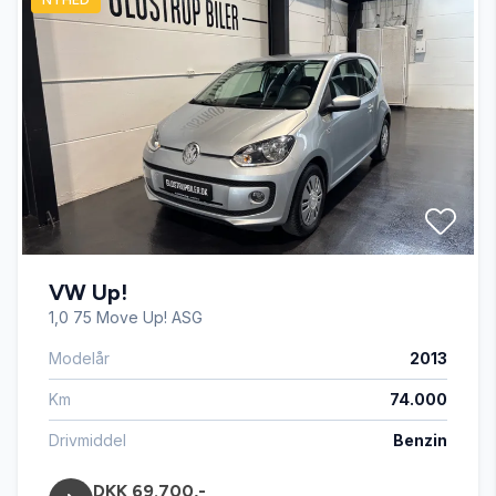
Glastag
Infocenter
Servostyring
Startspærre
VW Up!
Stofsæder
1,0 75 Move Up! ASG
Modelår
2013
USB tilslutning
Km
74.000
Drivmiddel
Benzin
DKK 69.700,-