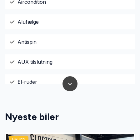
Aircondition
Alufælge
Antispin
AUX tilslutning
El-ruder
El-spejle
Nyeste biler
Fjernbetjent centrallås
NYHED