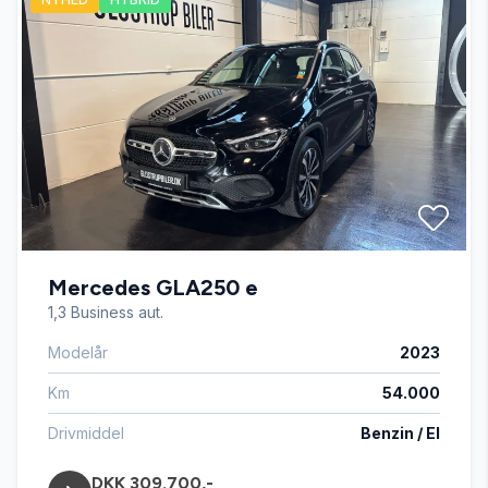
Startspærre
Stofsæder
Sædevarme
USB tilslutning
Mercedes GLA250 e
1,3 Business aut.
Modelår
2023
Km
54.000
Drivmiddel
Benzin / El
DKK 309.700,-