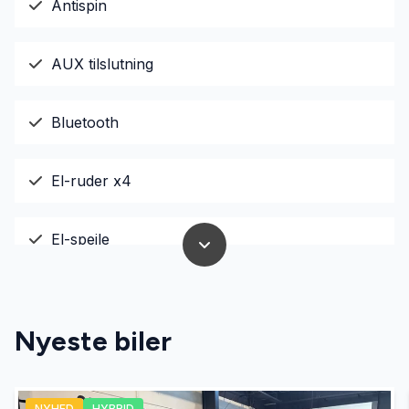
Antispin
AUX tilslutning
Bluetooth
El-ruder x4
El-spejle
Fjernbetjent centrallås
Nyeste biler
Servostyring
NYHED
HYBRID