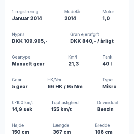
1. registrering
Modelår
Motor
Januar 2014
2014
1,0
Nypris
Grøn ejerafgift
DKK 109.995,-
DKK 840,-
/ årligt
Geartype
Km/l
Tank
Manuelt gear
21,3
40 l
Gear
HK/Nm
Type
5 gear
66 HK
/ 95 Nm
Mikro
0-100 km/t
Tophastighed
Drivmiddel
14,9 sek
155 km/t
Benzin
Højde
Længde
Bredde
150 cm
367 cm
166 cm