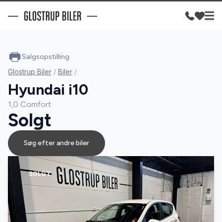
Salgsopstilling
Glostrup Biler
/
Biler
/
Hyundai i10
1,0 Comfort
Solgt
Søg efter andre biler
SOLGT