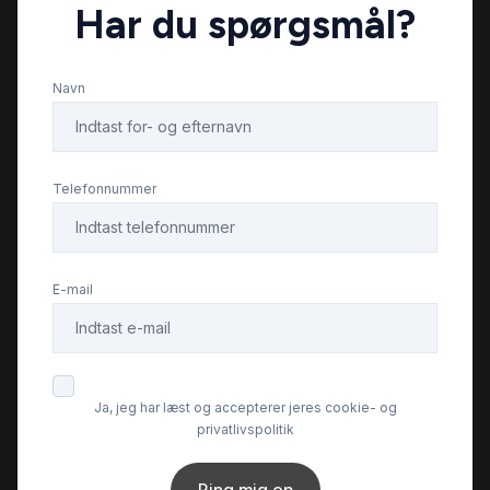
Har du spørgsmål?
mørk loftbeklædning
Navn
navigation
parkeringssensor (bag)
Telefonnummer
parkeringssensor (for)
E-mail
ratgearskifte
sportssæder
Ja, jeg har læst og accepterer jeres cookie- og
privatlivspolitik
sædevarme
Ring mig op