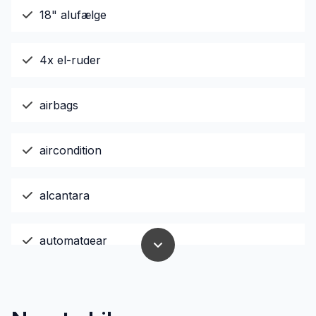
18" alufælge
4x el-ruder
airbags
aircondition
alcantara
automatgear
Automatisk lys