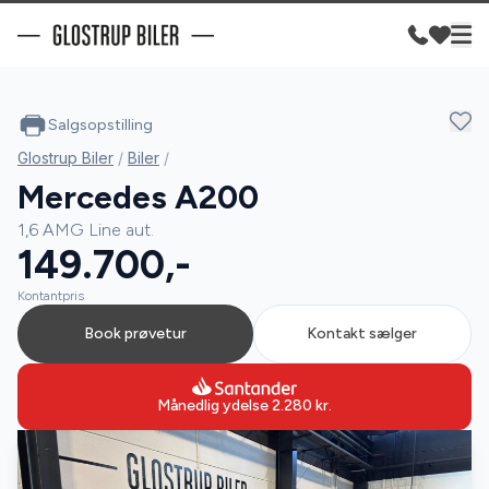
Salgsopstilling
Glostrup Biler
/
Biler
/
Mercedes A200
1,6 AMG Line aut.
149.700,-
Kontantpris
Book prøvetur
Kontakt sælger
Månedlig ydelse
2.280
kr.