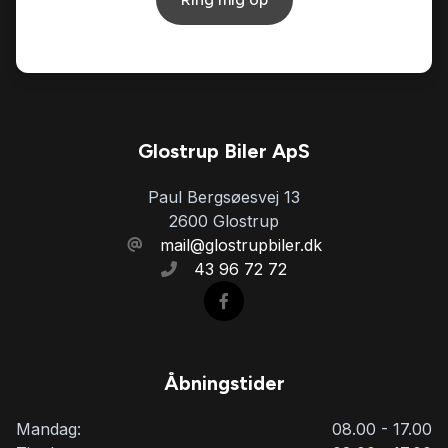
udvendig temperaturmåler
USB-C tilslutning
Glostrup Biler ApS
Paul Bergsøesvej 13
2600 Glostrup
mail@glostrupbiler.dk
43 96 72 72
Åbningstider
Mandag:
08.00 - 17.00