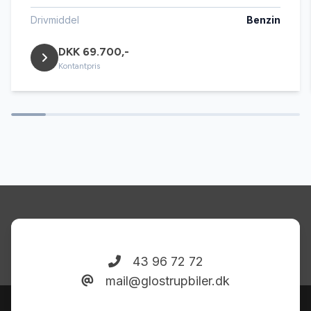
fjernbetjent centrallås
Drivmiddel
Benzin
DKK 69.700,-
glastag
Kontantpris
højdejusterbare forsæder
håndfri til mobil
ISOFIX
læderrat
43 96 72 72
mail@glostrupbiler.dk
multifunktionsrat