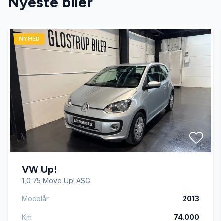
Nyeste biler
bagagerumsdækken
NYHED
bakkamera
CD/radio
el-klapbare sidespejle med varme
el-soltag
VW Up!
ESP
1,0 75 Move Up! ASG
Modelår
2013
fartpilot
Km
74.000