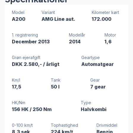
Model
Variant
Kilometer kørt
A200
AMG Line aut.
172.000
1. registrering
Modelår
Motor
December 2013
2014
1,6
Grøn ejerafgift
Geartype
DKK 2.580,-
/ årligt
Automatgear
Km/l
Tank
Gear
17,5
50 l
7 gear
HK/Nm
Type
156 HK
/ 250 Nm
Halvkombi
0-100 km/t
Tophastighed
Drivmiddel
8,3 sek
224 km/t
Benzin