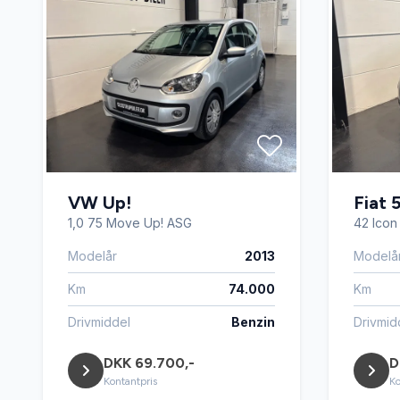
VW Up!
Fiat 
1,0 75 Move Up! ASG
42 Icon
Modelår
2013
Modelå
Km
74.000
Km
Drivmiddel
Benzin
Drivmid
DKK 69.700,-
D
Kontantpris
Ko