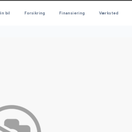
in bil
Forsikring
Finansiering
Værksted