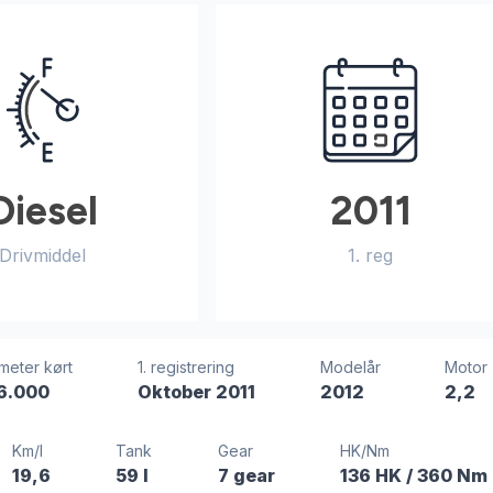
Diesel
2011
Drivmiddel
1. reg
ometer kørt
1. registrering
Modelår
Motor
6.000
Oktober 2011
2012
2,2
Km/l
Tank
Gear
HK/Nm
19,6
59 l
7 gear
136 HK
/ 360 Nm