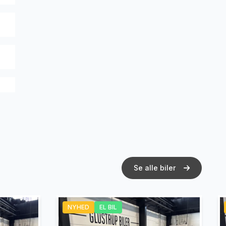
Se alle biler
NYHED
EL BIL