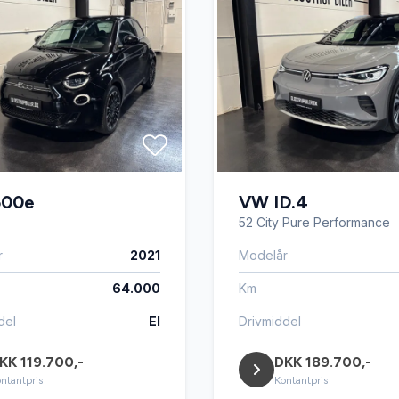
500e
VW ID.4
52 City Pure Performance
r
2021
Modelår
64.000
Km
del
El
Drivmiddel
KK 119.700,-
DKK 189.700,-
ntantpris
Kontantpris