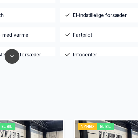
th
El-indstillelige forsæder
le med varme
Fartpilot
sterbare forsæder
Infocenter
ion
Servostyring
er
Sædevarme
lutning
EL BIL
NYHED
EL BIL