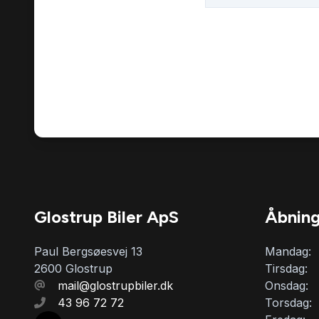
Glostrup Biler ApS
Åbning
Paul Bergsøesvej 13
Mandag:
2600 Glostrup
Tirsdag:
mail@glostrupbiler.dk
Onsdag:
43 96 72 72
Torsdag: