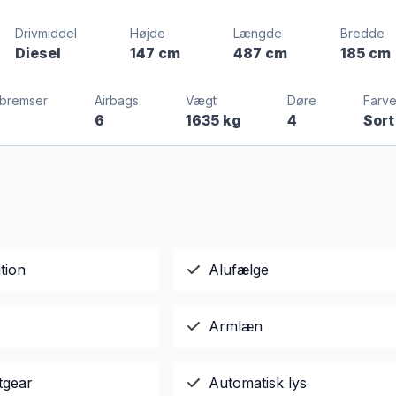
Drivmiddel
Højde
Længde
Bredde
Diesel
147 cm
487 cm
185 cm
bremser
Airbags
Vægt
Døre
Farv
6
1635 kg
4
Sort
tion
Alufælge
Armlæn
tgear
Automatisk lys