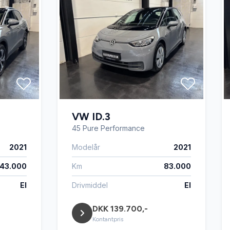
VW ID.3
45 Pure Performance
2021
Modelår
2021
43.000
Km
83.000
El
Drivmiddel
El
DKK 139.700,-
Kontantpris