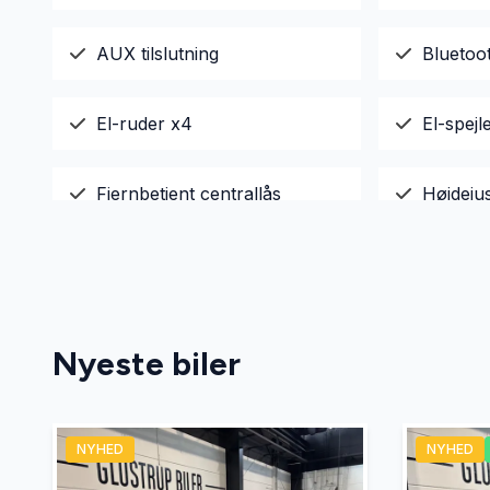
AUX tilslutning
Bluetoo
El-ruder x4
El-spej
Fjernbetjent centrallås
Højdeju
Læderrat
Navigat
Startspærre
Stofsæd
Nyeste biler
Tonede ruder
USB tils
NYHED
NYHED