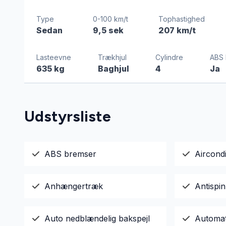
Type
0-100 km/t
Tophastighed
Sedan
9,5 sek
207 km/t
Lasteevne
Trækhjul
Cylindre
ABS 
635 kg
Baghjul
4
Ja
Udstyrsliste
ABS bremser
Aircondi
Anhængertræk
Antispin
Auto nedblændelig bakspejl
Automa