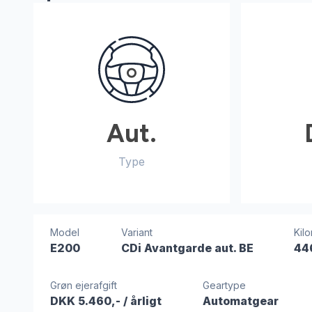
Aut.
Type
Model
Variant
Kil
E200
CDi Avantgarde aut. BE
44
Grøn ejerafgift
Geartype
DKK 5.460,-
/ årligt
Automatgear