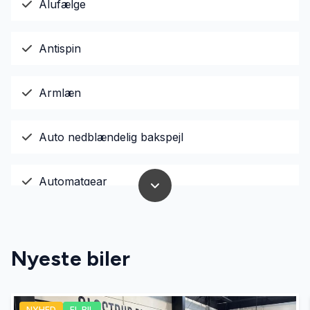
Alufælge
Antispin
Armlæn
Auto nedblændelig bakspejl
Automatgear
Automatisk lys
Nyeste biler
Bakkamera
NYHED
EL BIL