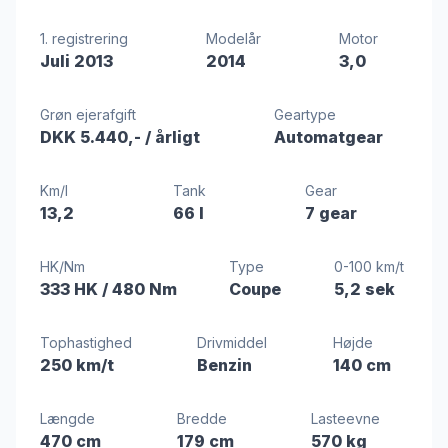
1. registrering
Modelår
Motor
Juli 2013
2014
3,0
Grøn ejerafgift
Geartype
DKK 5.440,-
/ årligt
Automatgear
Km/l
Tank
Gear
13,2
66 l
7 gear
HK/Nm
Type
0-100 km/t
333 HK
/ 480 Nm
Coupe
5,2 sek
Tophastighed
Drivmiddel
Højde
250 km/t
Benzin
140 cm
Længde
Bredde
Lasteevne
470 cm
179 cm
570 kg