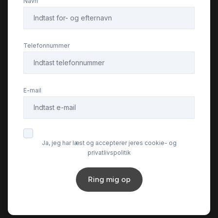
Navn
Lædersæder
Musikstreaming via bluetooth
Telefonnummer
Navigation
E-mail
Parkeringssensor bagved
Parkeringssensor foran
Ja, jeg har læst og accepterer jeres cookie- og
privatlivspolitik
Ratgearskifte
Ring mig op
Servostyring