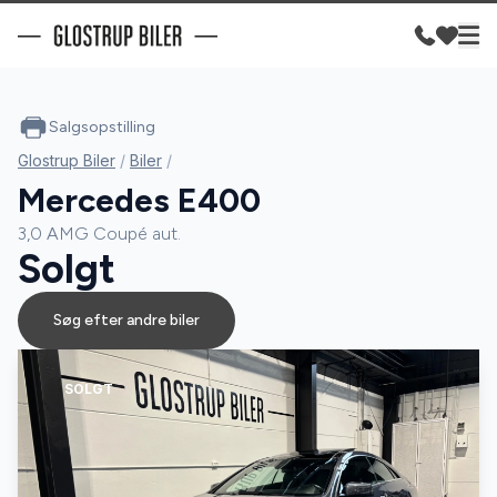
Salgsopstilling
Glostrup Biler
/
Biler
/
Mercedes E400
3,0 AMG Coupé aut.
Solgt
Søg efter andre biler
SOLGT