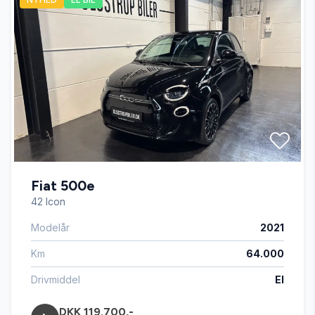
Bluetooth
El-indstillelige forsæder
El-klapbare sidespejle med varme
El-ruder x4
Fiat 500e
El-soltag
42 Icon
Modelår
2021
Fartpilot
Km
64.000
Fjernbetjent centrallås
Drivmiddel
El
DKK 119.700,-