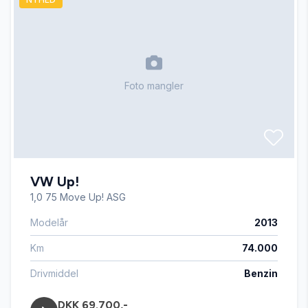
Dæktryksystem
El-ruder
Foto mangler
El-soltag
El-spejle med varme
VW Up!
Fartpilot
1,0 75 Move Up! ASG
Modelår
2013
Fjernbetjent centrallås
Km
74.000
Glastag
Drivmiddel
Benzin
DKK 69.700,-