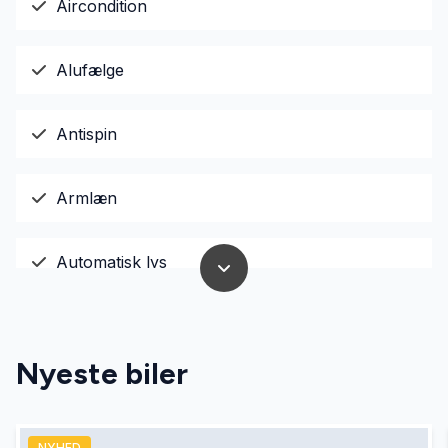
Aircondition
Alufælge
Antispin
Armlæn
Automatisk lys
Bakkamera
Nyeste biler
Bluetooth
NYHED