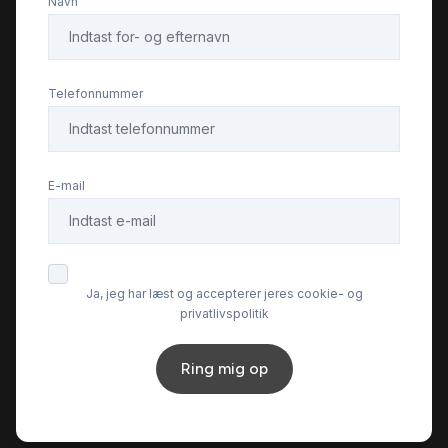
Navn
Splitbagsæder
Startspærre
Telefonnummer
Stofsæder
E-mail
Sædevarme
Tonede ruder
Ja, jeg har læst og accepterer jeres cookie- og
privatlivspolitik
Ring mig op