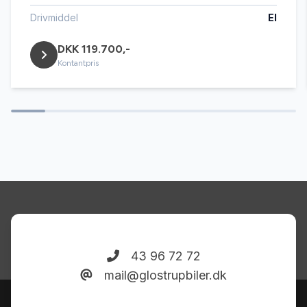
Drivmiddel
El
DKK 119.700,-
Kontantpris
43 96 72 72
mail@glostrupbiler.dk