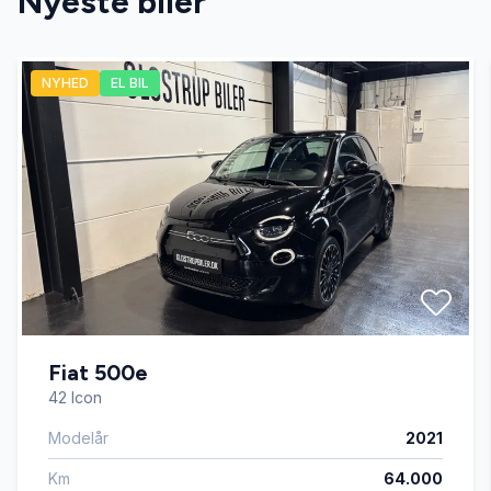
Nyeste biler
NYHED
EL BIL
Fiat 500e
42 Icon
Modelår
2021
Km
64.000