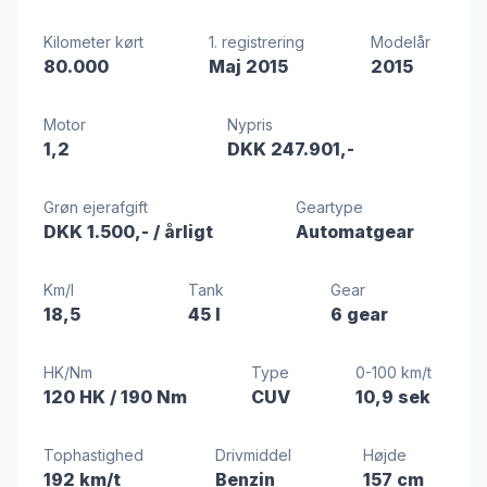
Kilometer kørt
1. registrering
Modelår
80.000
Maj 2015
2015
Motor
Nypris
1,2
DKK 247.901,-
Grøn ejerafgift
Geartype
DKK 1.500,-
/ årligt
Automatgear
Km/l
Tank
Gear
18,5
45 l
6 gear
HK/Nm
Type
0-100 km/t
120 HK
/ 190 Nm
CUV
10,9 sek
Tophastighed
Drivmiddel
Højde
192 km/t
Benzin
157 cm